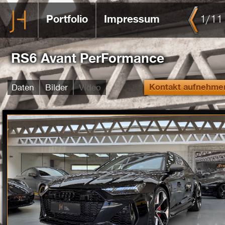
Portfolio
Impressum
1
/
11
RS6 Avant PerFormance
Daten
Bilder
Video
Kontakt aufnehme