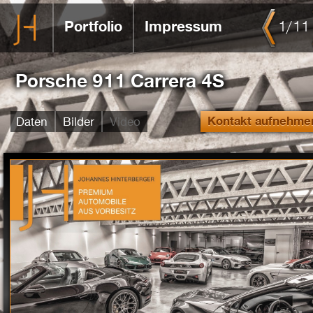
Portfolio
Impressum
1
/
11
Porsche 911 Carrera 4S
Daten
Bilder
Video
Kontakt aufnehme